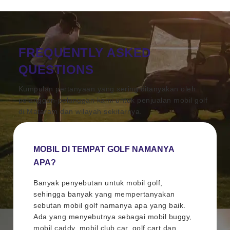
FREQUENTLY ASKED
QUESTIONS
Kumpulan pertanyaan yang sering ditanyakan oleh
pelanggan-pelanggan kami untuk penjualan mobil golf
di Mataram dan wilayah sekitarnya.
MOBIL DI TEMPAT GOLF NAMANYA
APA?
Banyak penyebutan untuk mobil golf,
sehingga banyak yang mempertanyakan
sebutan mobil golf namanya apa yang baik.
Ada yang menyebutnya sebagai mobil buggy,
mobil caddy, mobil club car, golf cart dan