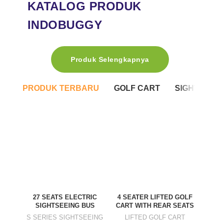
KATALOG PRODUK
INDOBUGGY
Produk Selengkapnya
PRODUK TERBARU
GOLF CART
SIGHTSEEI
2-SE
27 SEATS ELECTRIC
4 SEATER LIFTED GOLF
SIGHTSEEING BUS
CART WITH REAR SEATS
A62
S SERIES SIGHTSEEING
LIFTED GOLF CART