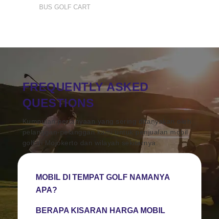
BUS GOLF CART
FREQUENTLY ASKED
QUESTIONS
Kumpulan pertanyaan yang sering ditanyakan oleh
pelanggan-pelanggan kami untuk penjualan mobil
golf di Mojokerto dan wilayah sekitarnya.
MOBIL DI TEMPAT GOLF NAMANYA
APA?
BERAPA KISARAN HARGA MOBIL