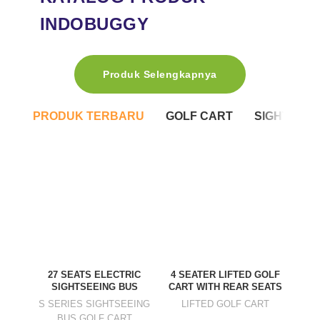
INDOBUGGY
Produk Selengkapnya
PRODUK TERBARU
GOLF CART
SIGHTSEEI
2-SE
27 SEATS ELECTRIC
4 SEATER LIFTED GOLF
SIGHTSEEING BUS
CART WITH REAR SEATS
A62
S SERIES SIGHTSEEING
LIFTED GOLF CART
BUS GOLF CART