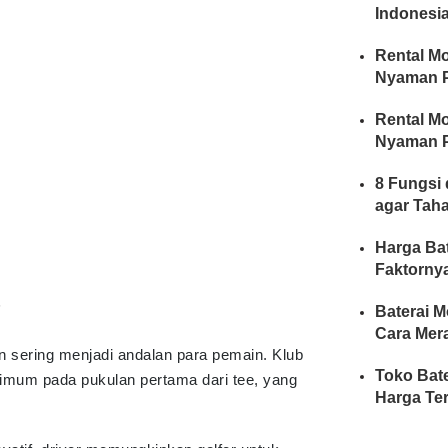
Indonesia
Rental Mo
Nyaman P
Rental Mo
Nyaman P
8 Fungsi 
agar Tah
Harga Bat
Faktorny
n
Baterai M
Cara Mer
an sering menjadi andalan para pemain. Klub
Toko Bate
imum pada pukulan pertama dari tee, yang
Harga Te