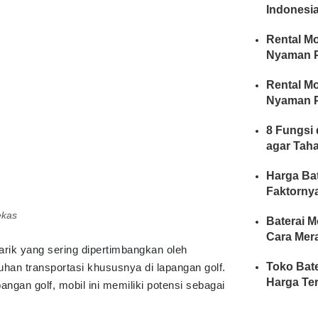
Indonesia
Rental Mo
Nyaman P
Rental Mo
Nyaman P
8 Fungsi 
agar Tah
Harga Bat
Faktorny
ekas
Baterai M
Cara Mer
arik yang sering dipertimbangkan oleh
Toko Bate
uhan transportasi khususnya di lapangan golf.
Harga Te
ngan golf, mobil ini memiliki potensi sebagai