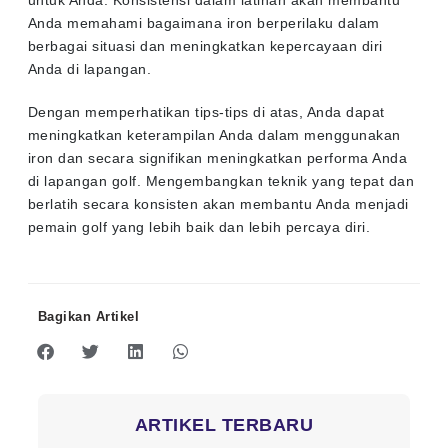
untuk Anda. Konsistensi dalam latihan akan membantu
Anda memahami bagaimana iron berperilaku dalam
berbagai situasi dan meningkatkan kepercayaan diri
Anda di lapangan.
Dengan memperhatikan tips-tips di atas, Anda dapat
meningkatkan keterampilan Anda dalam menggunakan
iron dan secara signifikan meningkatkan performa Anda
di lapangan golf. Mengembangkan teknik yang tepat dan
berlatih secara konsisten akan membantu Anda menjadi
pemain golf yang lebih baik dan lebih percaya diri.
Bagikan Artikel
ARTIKEL TERBARU