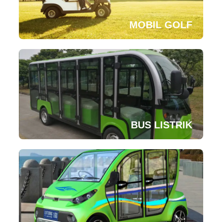
MOBIL GOLF
BUS LISTRIK