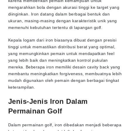
karena memberikan pemain kemampuan untuk
mengarahkan bola dengan akurasi tinggi ke target yang
diinginkan. Iron datang dalam berbagai bentuk dan
ukuran, masing-masing dengan karakteristik unik yang
memenuhi kebutuhan tertentu di lapangan golf.
Kepala logam dari iron biasanya dibuat dengan presisi
tinggi untuk memastikan distribusi berat yang optimal,
yang memungkinkan pemain untuk mendapatkan feel
yang lebih baik dan meningkatkan kontrol pukulan
mereka. Beberapa iron memiliki desain cavity back yang
membantu meningkatkan forgiveness, membuatnya lebih
mudah digunakan oleh pemain dengan berbagai tingkat
keterampilan.
Jenis-Jenis Iron Dalam
Permainan Golf
Dalam permainan golf, iron dibedakan menjadi beberapa