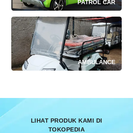
PATROL CAR
AMBULANCE
LIHAT PRODUK KAMI DI
TOKOPEDIA