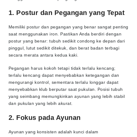
1. Postur dan Pegangan yang Tepat
Memiliki postur dan pegangan yang benar sangat penting
saat menggunakan iron. Pastikan Anda berdiri dengan
postur yang benar: tubuh sedikit condong ke depan dari
pinggul, lutut sedikit ditekuk, dan berat badan terbagi
secara merata antara kedua kaki.
Pegangan harus kokoh tetapi tidak terlalu kencang;
terlalu kencang dapat menyebabkan ketegangan dan
mengurangi kontrol, sementara terlalu longgar dapat
menyebabkan klub berputar saat pukulan. Posisi tubuh
yang seimbang memungkinkan ayunan yang lebih stabil
dan pukulan yang lebih akurat.
2. Fokus pada Ayunan
Ayunan yang konsisten adalah kunci dalam