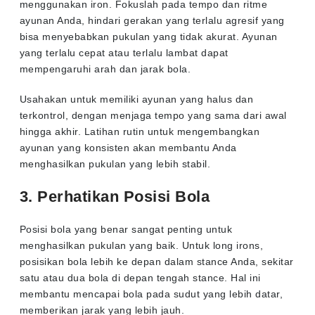
menggunakan iron. Fokuslah pada tempo dan ritme
ayunan Anda, hindari gerakan yang terlalu agresif yang
bisa menyebabkan pukulan yang tidak akurat. Ayunan
yang terlalu cepat atau terlalu lambat dapat
mempengaruhi arah dan jarak bola.
Usahakan untuk memiliki ayunan yang halus dan
terkontrol, dengan menjaga tempo yang sama dari awal
hingga akhir. Latihan rutin untuk mengembangkan
ayunan yang konsisten akan membantu Anda
menghasilkan pukulan yang lebih stabil.
3. Perhatikan Posisi Bola
Posisi bola yang benar sangat penting untuk
menghasilkan pukulan yang baik. Untuk long irons,
posisikan bola lebih ke depan dalam stance Anda, sekitar
satu atau dua bola di depan tengah stance. Hal ini
membantu mencapai bola pada sudut yang lebih datar,
memberikan jarak yang lebih jauh.