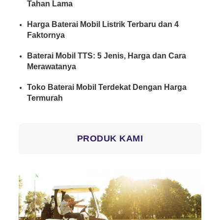
Tahan Lama
Harga Baterai Mobil Listrik Terbaru dan 4
Faktornya
Baterai Mobil TTS: 5 Jenis, Harga dan Cara
Merawatanya
Toko Baterai Mobil Terdekat Dengan Harga
Termurah
PRODUK KAMI