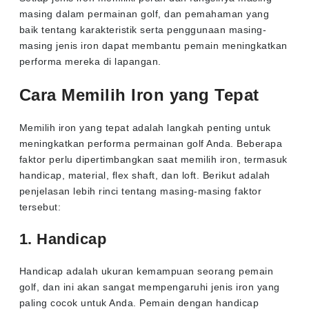
masing dalam permainan golf, dan pemahaman yang
baik tentang karakteristik serta penggunaan masing-
masing jenis iron dapat membantu pemain meningkatkan
performa mereka di lapangan.
Cara Memilih Iron yang Tepat
Memilih iron yang tepat adalah langkah penting untuk
meningkatkan performa permainan golf Anda. Beberapa
faktor perlu dipertimbangkan saat memilih iron, termasuk
handicap, material, flex shaft, dan loft. Berikut adalah
penjelasan lebih rinci tentang masing-masing faktor
tersebut:
1. Handicap
Handicap adalah ukuran kemampuan seorang pemain
golf, dan ini akan sangat mempengaruhi jenis iron yang
paling cocok untuk Anda. Pemain dengan handicap