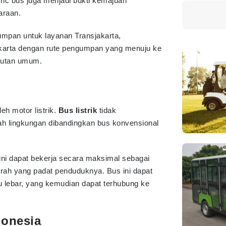
tric bus juga menjadi bukti kemajuan
araan.
mpan untuk layanan Transjakarta,
akarta dengan rute pengumpan yang menuju ke
gkutan umum.
eh motor listrik.
Bus listrik
tidak
ah lingkungan dibandingkan bus konvensional
 ini dapat bekerja secara maksimal sebagai
ah yang padat penduduknya. Bus ini dapat
lalu lebar, yang kemudian dapat terhubung ke
donesia