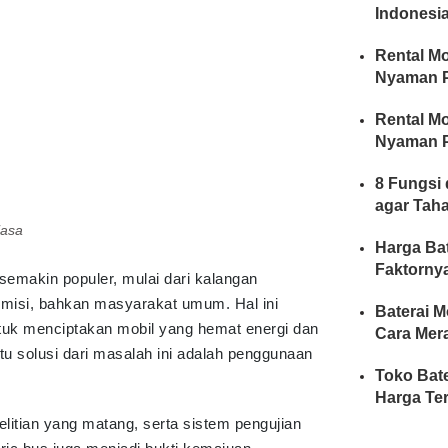
Indonesia
Rental Mo
Nyaman P
Rental Mo
Nyaman P
8 Fungsi 
agar Tah
iasa
Harga Bat
Faktorny
semakin populer, mulai dari kalangan
ademisi, bahkan masyarakat umum. Hal ini
Baterai M
ntuk menciptakan mobil yang hemat energi dan
Cara Mer
u solusi dari masalah ini adalah penggunaan
Toko Bate
Harga Te
elitian yang matang, serta sistem pengujian