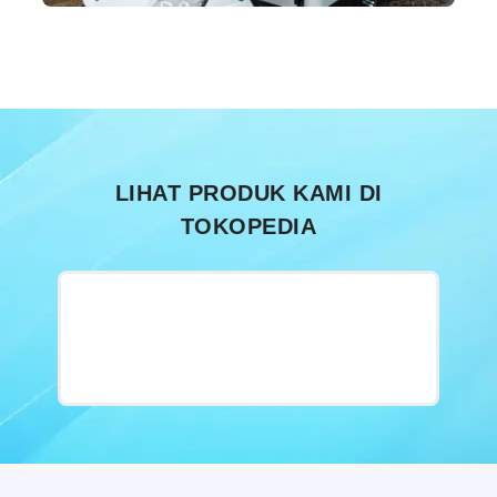
LIHAT PRODUK KAMI DI
TOKOPEDIA