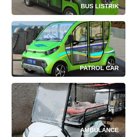
BUS LISTRIK
PATROL CAR
AMBULANCE