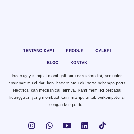
TENTANG KAMI
PRODUK
GALERI
BLOG
KONTAK
Indobuggy menjual mobil golf baru dan rekondisi, penjualan
sparepart mulai dari ban, battery atau aki serta beberapa parts
electrical dan mechanical lainnya. Kami memiliki berbagai
keunggulan yang membuat kami mampu untuk berkompetensi
dengan kompetitor.