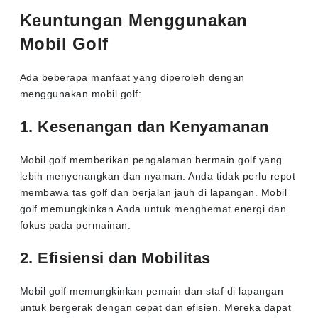
Keuntungan Menggunakan
Mobil Golf
Ada beberapa manfaat yang diperoleh dengan
menggunakan mobil golf:
1. Kesenangan dan Kenyamanan
Mobil golf memberikan pengalaman bermain golf yang
lebih menyenangkan dan nyaman. Anda tidak perlu repot
membawa tas golf dan berjalan jauh di lapangan. Mobil
golf memungkinkan Anda untuk menghemat energi dan
fokus pada permainan.
2. Efisiensi dan Mobilitas
Mobil golf memungkinkan pemain dan staf di lapangan
untuk bergerak dengan cepat dan efisien. Mereka dapat