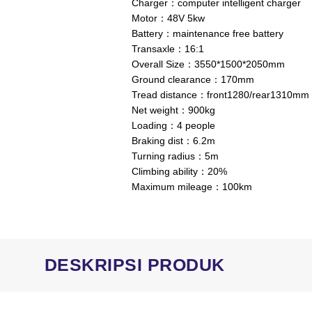
Charger：computer intelligent charger
Motor：48V 5kw
Battery：maintenance free battery
Transaxle：16:1
Overall Size：3550*1500*2050mm
Ground clearance：170mm
Tread distance：front1280/rear1310mm
Net weight：900kg
Loading：4 people
Braking dist：6.2m
Turning radius：5m
Climbing ability：20%
Maximum mileage：100km
DESKRIPSI PRODUK