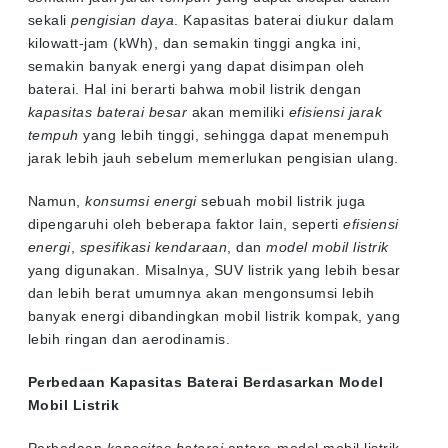
sekali
pengisian daya
. Kapasitas baterai diukur dalam
kilowatt-jam (kWh), dan semakin tinggi angka ini,
semakin banyak energi yang dapat disimpan oleh
baterai. Hal ini berarti bahwa mobil listrik dengan
kapasitas baterai besar
akan memiliki
efisiensi jarak
tempuh
yang lebih tinggi, sehingga dapat menempuh
jarak lebih jauh sebelum memerlukan pengisian ulang.
Namun,
konsumsi energi
sebuah mobil listrik juga
dipengaruhi oleh beberapa faktor lain, seperti
efisiensi
energi
,
spesifikasi kendaraan
, dan
model mobil listrik
yang digunakan. Misalnya, SUV listrik yang lebih besar
dan lebih berat umumnya akan mengonsumsi lebih
banyak energi dibandingkan mobil listrik kompak, yang
lebih ringan dan aerodinamis.
Perbedaan Kapasitas Baterai Berdasarkan Model
Mobil Listrik
Perbedaan
kapasitas baterai
antara-model mobil listrik